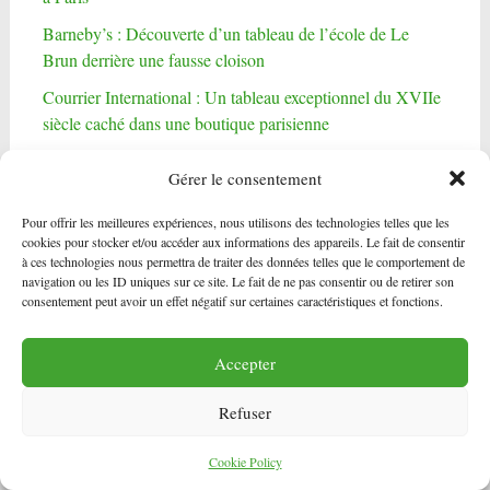
Barneby’s : Découverte d’un tableau de l’école de Le
Brun derrière une fausse cloison
Courrier International : Un tableau exceptionnel du XVIIe
siècle caché dans une boutique parisienne
France Inter : Un trésor caché derrière le mur
Gérer le consentement
Pour offrir les meilleures expériences, nous utilisons des technologies telles que les
cookies pour stocker et/ou accéder aux informations des appareils. Le fait de consentir
à ces technologies nous permettra de traiter des données telles que le comportement de
navigation ou les ID uniques sur ce site. Le fait de ne pas consentir ou de retirer son
consentement peut avoir un effet négatif sur certaines caractéristiques et fonctions.
Infos
Art Insider : Benoit Janson, restaurateur d’œuvres d’art à
Accepter
Paris
Refuser
Benoit JANSON Restaurateur d’Art et de Tableaux à Paris
Constats d’état après sinistres
Cookie Policy