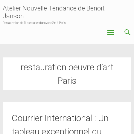
Atelier Nouvelle Tendance de Benoit
Janson
Restauration de Tableaux et d'œuvre d'Art à Paris
Skip
to
content
restauration oeuvre d’art
Paris
Courrier International : Un
tableau exceptionnel du