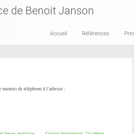
ce de Benoit Janson
Skip
Accueil
Références
Pre
to
content
 numéro de téléphone à l’adresse :
it Janson, profession
Courrier International : Un tableau