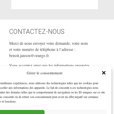
CONTACTEZ-NOUS
Merci de nous envoyer votre demande, votre nom
et votre numéro de téléphone à l’adresse :
benoit.janson@orange.fr
Vous acceptez ainsi que les informations envoyées
soient exploitées pour vous recontacter dans le
Gérer le consentement
cadre de la relation commerciale qui pourrait en
s meilleures expériences, nous utilisons des technologies telles que les cookies pour
découler.
accéder aux informations des appareils. Le fait de consentir à ces technologies nous
raiter des données telles que le comportement de navigation ou les ID uniques sur ce site.
pas consentir ou de retirer son consentement peut avoir un effet négatif sur certaines
s et fonctions.