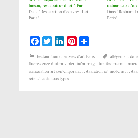
Janson, restaurateur d’art à Paris
restaurateur d’œuv
Dans "Restauration d'oeuvres d'art
Dans "Restauratio
Paris"
Paris"
Facebook
Twitter
LinkedIn
Pinterest
Partager
Restauration d'oeuvres d'art Paris
allègement de v
fluorescence d’ultra-violet
,
infra-rouge
,
lumière rasante
,
macr
restauration art contemporain
,
restauration art moderne
,
restau
retouches de tous types
Post
navigation