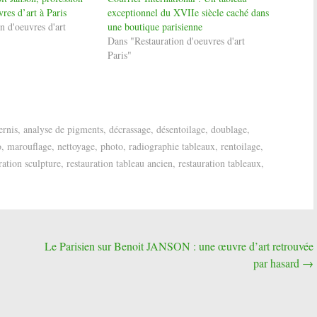
res d’art à Paris
exceptionnel du XVIIe siècle caché dans
n d'oeuvres d'art
une boutique parisienne
Dans "Restauration d'oeuvres d'art
Paris"
ernis
,
analyse de pigments
,
décrassage
,
désentoilage
,
doublage
,
o
,
marouflage
,
nettoyage
,
photo
,
radiographie tableaux
,
rentoilage
,
ration sculpture
,
restauration tableau ancien
,
restauration tableaux
,
Le Parisien sur Benoit JANSON : une œuvre d’art retrouvée
par hasard
→