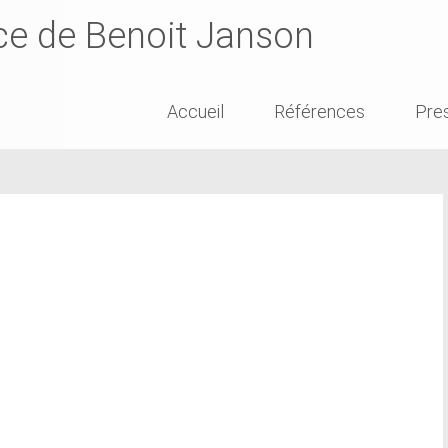
ce de Benoit Janson
Skip
Accueil
Références
Pre
to
content