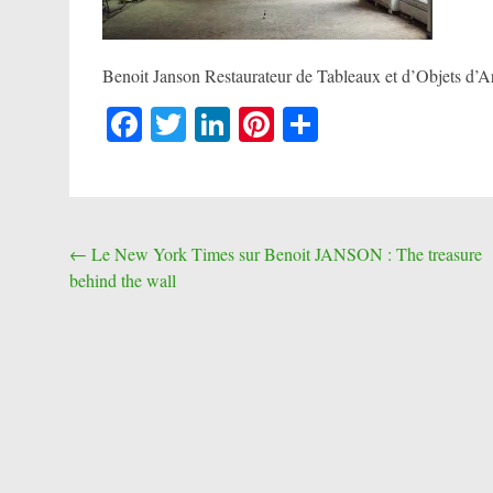
Benoit Janson Restaurateur de Tableaux et d’Objets d’Ar
Facebook
Twitter
LinkedIn
Pinterest
Partager
Post
←
Le New York Times sur Benoit JANSON : The treasure
behind the wall
navigation