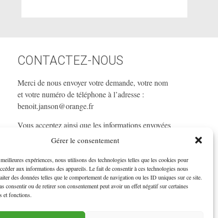
CONTACTEZ-NOUS
Merci de nous envoyer votre demande, votre nom
et votre numéro de téléphone à l’adresse :
benoit.janson@orange.fr
Vous acceptez ainsi que les informations envoyées
soient exploitées pour vous recontacter dans le
Gérer le consentement
cadre de la relation commerciale qui pourrait en
découler.
s meilleures expériences, nous utilisons des technologies telles que les cookies pour
accéder aux informations des appareils. Le fait de consentir à ces technologies nous
raiter des données telles que le comportement de navigation ou les ID uniques sur ce site.
pas consentir ou de retirer son consentement peut avoir un effet négatif sur certaines
s et fonctions.