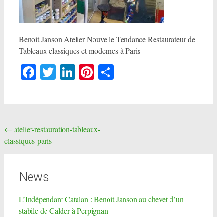
Benoit Janson Atelier Nouvelle Tendance Restaurateur de
Tableaux classiques et modernes à Paris
Facebook
Twitter
LinkedIn
Pinterest
Partager
Post
←
atelier-restauration-tableaux-
classiques-paris
navigation
News
L’Indépendant Catalan : Benoit Janson au chevet d’un
stabile de Calder à Perpignan