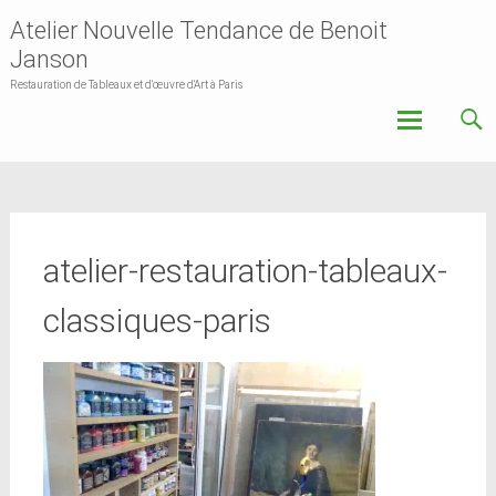
Atelier Nouvelle Tendance de Benoit
Janson
Restauration de Tableaux et d'œuvre d'Art à Paris
Skip
to
content
atelier-restauration-tableaux-
classiques-paris